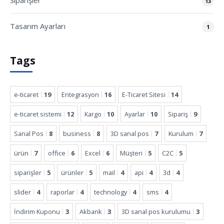
Siparişler
13
Tasarım Ayarları
1
Tags
e-ticaret
19
Entegrasyon
16
E-Ticaret Sitesi
14
e-ticaret sistemi
12
Kargo
10
Ayarlar
10
Sipariş
9
Sanal Pos
8
business
8
3D sanal pos
7
Kurulum
7
ürün
7
office
6
Excel
6
Müşteri
5
C2C
5
siparişler
5
ürünler
5
mail
4
api
4
3d
4
slider
4
raporlar
4
technology
4
sms
4
İndirim Kuponu
3
Akbank
3
3D sanal pos kurulumu
3