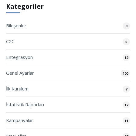
Kategoriler
Bileşenler
8
C2C
5
Entegrasyon
12
Genel Ayarlar
100
İlk Kurulum
7
İstatistik Raporları
12
Kampanyalar
11