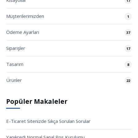
Kısayollar
17
Müşterilerimizden
1
Ödeme Ayarları
37
Siparişler
17
Tasarım
8
Ürünler
22
Popüler Makaleler
E-Ticaret Sitenizde Sıkça Sorulan Sorular
Yapıkredi Normal Sanal Pos Kurulumu