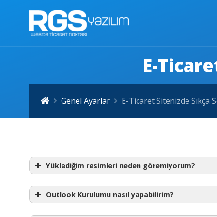
E-Ticare
Genel Ayarlar
E-Ticaret Sitenizde Sıkça 
Yüklediğim resimleri neden göremiyorum?
Olası Sebep I
Olası Sebep II
Outlook Kurulumu nasıl yapabilirim?
Resimleri isimlendirirken Türkçe karakterler (ç,ğ,ş,ı,ü,ö), özel