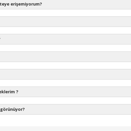
siteye erişemiyorum?
ında yer alan “Önbellek Temizle” butonunu kullanarak önbellek temizlem
 denemelerinizi bir saldırı ihtimali olarak algılar ve ip adresinizi kara listey
?
a tekrar sitenize erişim sağlayabileceksiniz. Ama statik ip adresine sahi
ğında erişim sağlayabilirsiniz.
eklerim ?
 görünüyor?