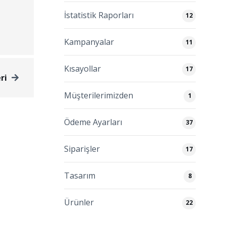
İstatistik Raporları
12
Kampanyalar
11
Kısayollar
17
ri
Müşterilerimizden
1
Ödeme Ayarları
37
Siparişler
17
Tasarım
8
Ürünler
22