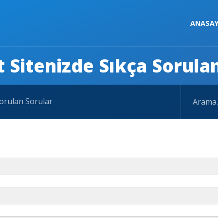
ANASA
t Sitenizde Sıkça Sorula
Sorulan Sorular
 karakterler yada boşluk kullanmamalısınız. (Örn. yenilikcie-ticaretresim1.jpg