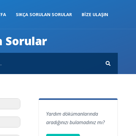
YFA
SIKÇA SORULAN SORULAR
BIZE ULAŞIN
n Sorular
Yardım dökümanlarında
aradığınızı bulamadınız mı?
)