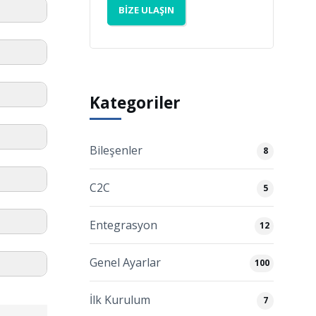
BIZE ULAŞIN
e işlemi
e alır.
Kategoriler
pseniz 30
Bileşenler
8
C2C
5
Entegrasyon
12
Genel Ayarlar
100
İlk Kurulum
7