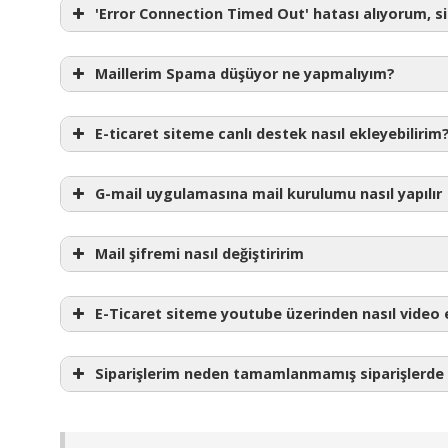
'Error Connection Timed Out' hatası alıyorum, 
Resim yükleme işleminden sonra yönetim panelinde logonun sağ
yapmalısınız.
Olası Sorun
Çözüm
Maillerim Spama düşüyor ne yapmalıyım?
Çok sayıda hatalı giriş denemesi yaptığınızda sistem hatalı giriş
Bunu başka bir internet ağına bağlanarak test edebilirsiniz.
E-ticaret siteme canlı destek nasıl ekleyebilirim
Dinamik ip adresine sahipseniz modeminizi açıp kapattıktan sonr
ile 60 dakika arasında sistem ip adresinizi kara listeden çıkarttı
G-mail uygulamasına mail kurulumu nasıl yapılır
Mail şifremi nasıl değiştiririm
E-Ticaret siteme youtube üzerinden nasıl video 
Siparişlerim neden tamamlanmamış siparişlerde