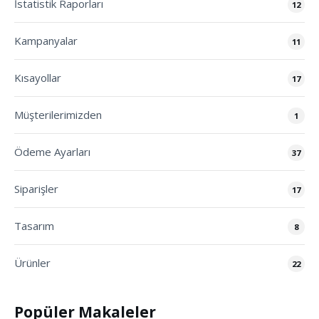
İstatistik Raporları
12
Kampanyalar
11
Kısayollar
17
Müşterilerimizden
1
Ödeme Ayarları
37
Siparişler
17
Tasarım
8
Ürünler
22
Popüler Makaleler