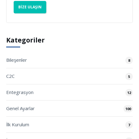
BIZE ULAŞIN
Kategoriler
Bileşenler
8
C2C
5
Entegrasyon
12
Genel Ayarlar
100
İlk Kurulum
7