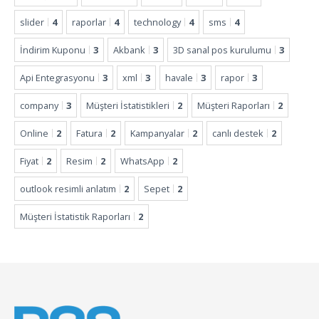
slider
4
raporlar
4
technology
4
sms
4
İndirim Kuponu
3
Akbank
3
3D sanal pos kurulumu
3
Api Entegrasyonu
3
xml
3
havale
3
rapor
3
company
3
Müşteri İstatistikleri
2
Müşteri Raporları
2
Online
2
Fatura
2
Kampanyalar
2
canlı destek
2
Fiyat
2
Resim
2
WhatsApp
2
outlook resimli anlatım
2
Sepet
2
Müşteri İstatistik Raporları
2