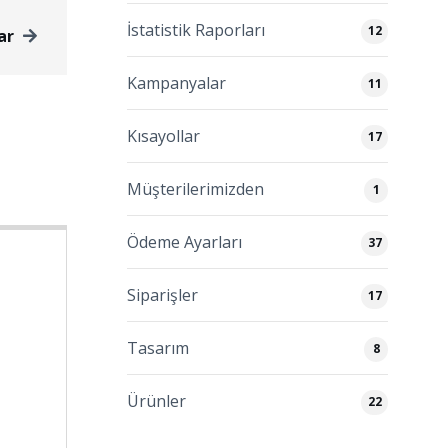
İstatistik Raporları
12
ar
Kampanyalar
11
Kısayollar
17
Müşterilerimizden
1
Ödeme Ayarları
37
Siparişler
17
Tasarım
8
Ürünler
22