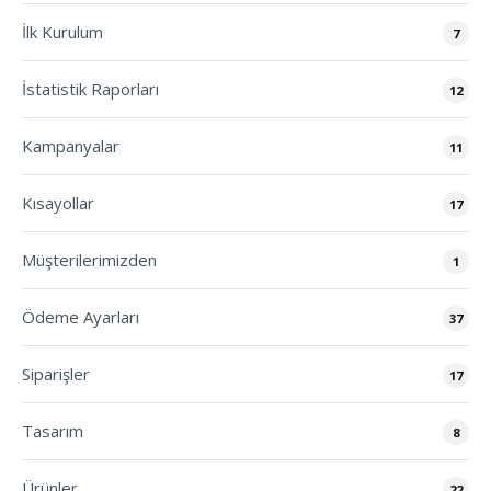
İlk Kurulum
7
İstatistik Raporları
12
Kampanyalar
11
Kısayollar
17
Müşterilerimizden
1
Ödeme Ayarları
37
Siparişler
17
Tasarım
8
Ürünler
22