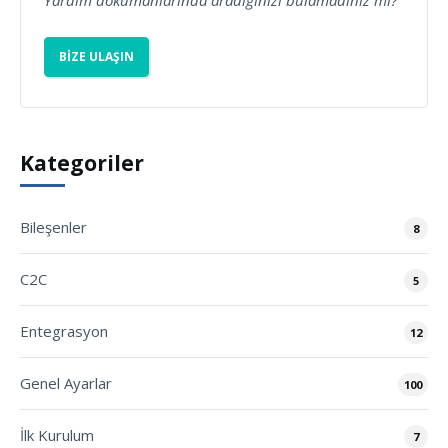
Yardım dökümanlarında aradığınızı bulamadınız mı?
BIZE ULAŞIN
Kategoriler
Bileşenler
8
C2C
5
Entegrasyon
12
Genel Ayarlar
100
İlk Kurulum
7