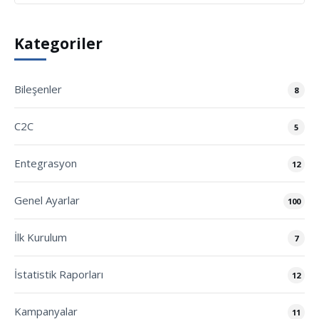
Kategoriler
Bileşenler
8
C2C
5
Entegrasyon
12
Genel Ayarlar
100
İlk Kurulum
7
İstatistik Raporları
12
Kampanyalar
11