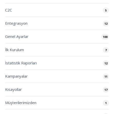
C2C
5
Entegrasyon
12
Genel Ayarlar
100
İlk Kurulum
7
İstatistik Raporları
12
Kampanyalar
11
Kısayollar
17
Müşterilerimizden
1